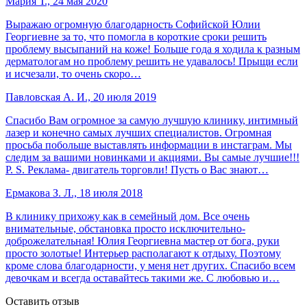
Мария Т., 24 мая 2020
Выражаю огромную благодарность Софийской Юлии
Георгиевне за то, что помогла в короткие сроки решить
проблему высыпаний на коже! Больше года я ходила к разным
дерматологам но проблему решить не удавалось! Прыщи если
и исчезали, то очень скоро…
Павловская А. И., 20 июля 2019
Спасибо Вам огромное за самую лучшую клинику, интимный
лазер и конечно самых лучших специалистов. Огромная
просьба побольше выставлять информации в инстаграм. Мы
следим за вашими новинками и акциями. Вы самые лучшие!!!
P. S. Реклама- двигатель торговли! Пусть о Вас знают…
Ермакова З. Л., 18 июля 2018
В клинику прихожу как в семейный дом. Все очень
внимательные, обстановка просто исключительно-
доброжелательная! Юлия Георгиевна мастер от бога, руки
просто золотые! Интерьер располагают к отдыху. Поэтому
кроме слова благодарности, у меня нет других. Спасибо всем
девочкам и всегда оставайтесь такими же. С любовью и…
Оставить отзыв