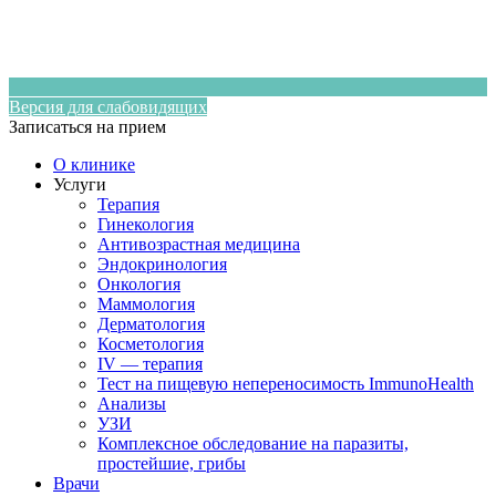
Версия для слабовидящих
Записаться на прием
О клинике
Услуги
Терапия
Гинекология
Антивозрастная медицина
Эндокринология
Онкология
Маммология
Дерматология
Косметология
IV — терапия
Тест на пищевую непереносимость ImmunoHealth
Анализы
УЗИ
Комплексное обследование на паразиты,
простейшие, грибы
Врачи