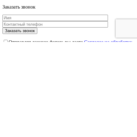
Заказать звонок
Отправляя данную форму, вы даете
Согласие на обработку
персональных данных
в соответствии с условиями
Политики
конфиденциальности
нашего сайта
Задать вопрос врачу
Ваш вопрос