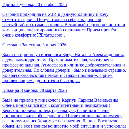
Ирина Пучкова, 20 октября 2025
Сегодня приходила на УЗИ в данную клинику и хочу
отметить сервис. Почувствовала себя,как дорогой
гостьей,забота с самого порога.Вежливый персонал,чистота и
комфорт,квалифицированный специалист.Прием прошёл
очень комфортно🥰Благодарю…
Светлана Занегина, 3 июля 2026
Были на приеме у гинеколога Бреус Натальи Александровны,
с дочерью-подростком. Врач внимательная, тактичная и
профессиональная. Атмосфера в клинике доброжелательная и
доверительная. По словам дочери: «было изначально страшно,
но врач оказалась тактичной и страхи пропали». Прием
прошел вовремя, достаточно быстро,…
Эльвира Иванова, 28 марта 2026
Была на приеме у гинеколога Карпун Ларисы Васильевны.
Очень понравился врач, компетентный и деликатный!
Бережно провела прием, сделала узи, были назначены
дополнительные обследования. После пришла на прием еще
раз, получила необходимые назначения. Лариса Васильевна
обьяснила все нюансы конкретно моей ситуации и успокоила)