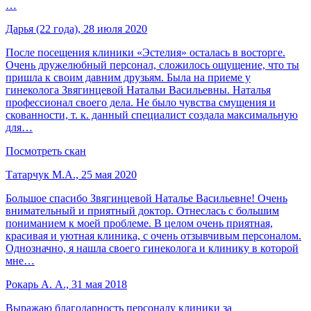
…
Дарья (22 года), 28 июля 2020
После посещения клиники «Эстелия» осталась в восторге.
Очень дружелюбный персонал, сложилось ощущение, что ты
пришла к своим давним друзьям. Была на приеме у
гинеколога Звягинцевой Натальи Васильевны. Наталья
профессионал своего дела. Не было чувства смущения и
скованности, т. к. данный специалист создала максимальную
для…
Посмотреть скан
Татарчук М.А., 25 мая 2020
Большое спасибо Звягинцевой Наталье Васильевне! Очень
внимательный и приятный доктор. Отнеслась с большим
пониманием к моей проблеме. В целом очень приятная,
красивая и уютная клиника, с очень отзывчивым персоналом.
Однозначно, я нашла своего гинеколога и клинику в которой
мне…
Рокарь А. А., 31 мая 2018
Выражаю благодарность персоналу клиники за