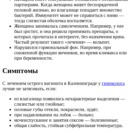
партнерами. Когда женщина живет беспорядочной
половой жизнью, во влагалище попадает множество
бактерий. Иммунитет может не справиться с ними —
тогда слизистая оболочка воспаляется.
Женщина занималась самолечением. Например, у нее
был цистит, и она решила принимать препараты, о
которых прочитала в интернете, без назначения врача.
Частый результат такого «лечения» — кольпит.
Нарушился гормональный фон. Например, при
сниженной функции яичников, во время климакса или
при беременности.
Симптомы
С лечением острого вагинита в Калининграде у
гинеколога
лучше не затягивать, если:
из влагалища появились нехарактерные выделения —
слизистые или гнойные;
половые губы отекли, покраснели, зудят;
при надавливании на лобок — больно;
мочеиспускание и занятия сексом — болезненные;
общая слабость, стойкая субфебрильная температура.