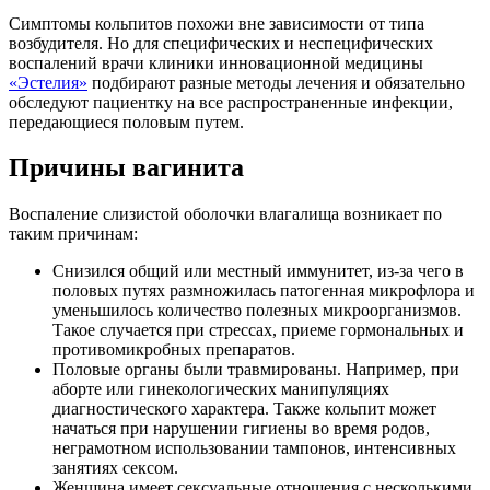
Симптомы кольпитов похожи вне зависимости от типа
возбудителя. Но для специфических и неспецифических
воспалений врачи клиники инновационной медицины
«Эстелия»
подбирают разные методы лечения и обязательно
обследуют пациентку на все распространенные инфекции,
передающиеся половым путем.
Причины вагинита
Воспаление слизистой оболочки влагалища возникает по
таким причинам:
Снизился общий или местный иммунитет, из-за чего в
половых путях размножилась патогенная микрофлора и
уменьшилось количество полезных микроорганизмов.
Такое случается при стрессах, приеме гормональных и
противомикробных препаратов.
Половые органы были травмированы. Например, при
аборте или гинекологических манипуляциях
диагностического характера. Также кольпит может
начаться при нарушении гигиены во время родов,
неграмотном использовании тампонов, интенсивных
занятиях сексом.
Женщина имеет сексуальные отношения с несколькими