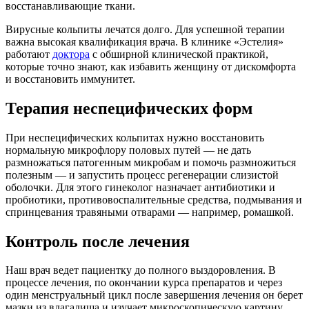
восстанавливающие ткани.
Вирусные кольпиты лечатся долго. Для успешной терапии
важна высокая квалификация врача. В клинике «Эстелия»
работают
доктора
с обширной клинической практикой,
которые точно знают, как избавить женщину от дискомфорта
и восстановить иммунитет.
Терапия неспецифических форм
При неспецифических кольпитах нужно восстановить
нормальную микрофлору половых путей — не дать
размножаться патогенным микробам и помочь размножиться
полезным — и запустить процесс регенерации слизистой
оболочки. Для этого гинеколог назначает антибиотики и
пробиотики, противовоспалительные средства, подмывания и
спринцевания травяными отварами — например, ромашкой.
Контроль после лечения
Наш врач ведет пациентку до полного выздоровления. В
процессе лечения, по окончании курса препаратов и через
один менструальный цикл после завершения лечения он берет
мазки из влагалища и изучает микроскопическую картину,