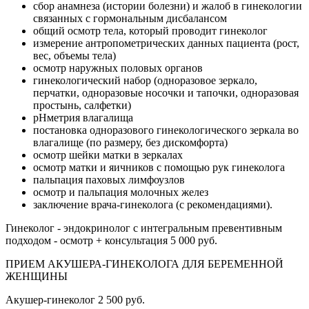
сбор анамнеза (истории болезни) и жалоб в гинекологии
связанных с гормональным дисбалансом
общий осмотр тела, который проводит гинеколог
измерение антропометрических данных пациента (рост,
вес, объемы тела)
осмотр наружных половых органов
гинекологический набор (одноразовое зеркало,
перчатки, одноразовые носочки и тапочки, одноразовая
простынь, салфетки)
pHметрия влагалища
постановка одноразового гинекологического зеркала во
влагалище (по размеру, без дискомфорта)
осмотр шейки матки в зеркалах
осмотр матки и яичников с помощью рук гинеколога
пальпация паховых лимфоузлов
осмотр и пальпация молочных желез
заключение врача-гинеколога (с рекомендациями).
Гинеколог - эндокринолог с интегральным превентивным
подходом - осмотр + консультация
5 000 руб.
ПРИЕМ АКУШЕРА-ГИНЕКОЛОГА ДЛЯ БЕРЕМЕННОЙ
ЖЕНЩИНЫ
Акушер-гинеколог
2 500 руб.