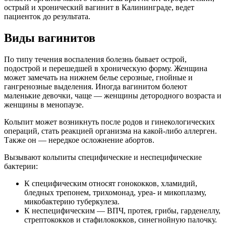
острый и хронический вагинит в Калининграде, ведет
пациенток до результата.
Виды вагинитов
По типу течения воспаления болезнь бывает острой,
подострой и перешедшей в хроническую форму. Женщина
может замечать на нижнем белье серозные, гнойные и
гангренозные выделения. Иногда вагинитом болеют
маленькие девочки, чаще — женщины детородного возраста и
женщины в менопаузе.
Кольпит может возникнуть после родов и гинекологических
операций, стать реакцией организма на какой-либо аллерген.
Также он — нередкое осложнение абортов.
Вызывают кольпиты специфические и неспецифические
бактерии:
К специфическим относят гонококков, хламидий,
бледных трепонем, трихомонад, уреа- и микоплазму,
микобактерию туберкулеза.
К неспецифическим — ВПЧ, протея, грибы, гарденеллу,
стрептококков и стафилококков, синегнойную палочку.