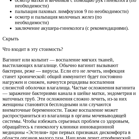
осмотр матки и яичников с помощью рук гинеколога (по
необходимости)
пальпация паховых лимфоузлов 9 по необходимости)
осмотр и пальпация молочных желез (по
необходимости)
заключение акушера-гинеколога (с рекомендациями).
Скрыть
Что входит в эту стоимость?
Вагинит или кольпит — воспаление мягких тканей,
выстилающих влагалище. Обычно вагинит вызывают
бактерии, реже — вирусы. Если его не лечить, инфекция
станет хронической: общий иммунитет будет постоянно
нагружен и снижен, начнутся рецидивы воспаления
слизистой оболочки влагалища. Частые осложнения вагинита
— заражение бактериями канала в шейке матки, эндометрия и
маточных труб. Эти осложнения сложно лечить, из-за них
женщины становятся бесплодными или случаются
внематочные беременности. Также воспаление может
распространиться из влагалища в органы мочевыводящей
системы. Чтобы избежать серьезных проблем со здоровьем,
обращайтесь к гинекологу клиники инновационной
медицины «Эстелия» при первых признаках дискомфорта в
области органов малого таза. Наш врач лечит атрофический,