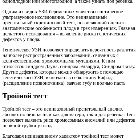
одноплодной или многоплодной, а также узнать пол ребенка.
Одним из видов УЗИ беременных является генетическое
ультразвуковое исследование. Это неинвазивный
пренатальный скрининговый тест, позволяющий оценить
анатомические особенности плода в трех измерениях. Главная
цель этого исследования – выявление риска генетических
дефектов у плода.
Генетическое УЗИ позволяет определить вероятность развития
наиболее распространенных заболеваний, связанных с
количественными хромосомными мутациями. К ним
относятся: синдром Дауна, синдром Эдвардса, Синдром Патау.
Другие дефекты, которые можно обнаружить с помощью
генетического УЗИ, включают в себя: спину Бифида
(расщепление позвоночника), заячью губу и волчью пасть.
Тройной тест
Тройной тест – это неинвазивный пренатальный анализ,
абсолютно безопасный как для матери, так и для ребенка. Тест
позволяет выявить риск хромосомных аномалий или дефектов
нервной трубки у плода.
Благодаря неинвазивному характеру тройной тест может