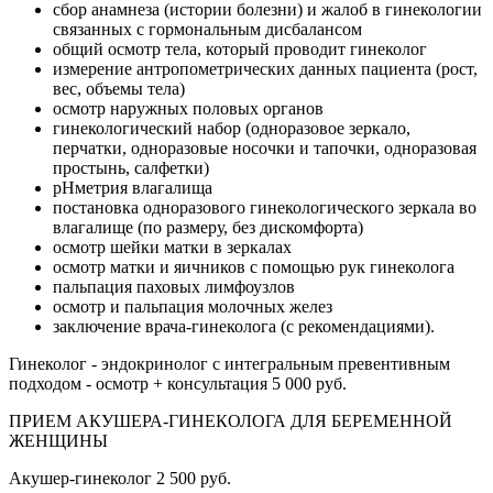
сбор анамнеза (истории болезни) и жалоб в гинекологии
связанных с гормональным дисбалансом
общий осмотр тела, который проводит гинеколог
измерение антропометрических данных пациента (рост,
вес, объемы тела)
осмотр наружных половых органов
гинекологический набор (одноразовое зеркало,
перчатки, одноразовые носочки и тапочки, одноразовая
простынь, салфетки)
pHметрия влагалища
постановка одноразового гинекологического зеркала во
влагалище (по размеру, без дискомфорта)
осмотр шейки матки в зеркалах
осмотр матки и яичников с помощью рук гинеколога
пальпация паховых лимфоузлов
осмотр и пальпация молочных желез
заключение врача-гинеколога (с рекомендациями).
Гинеколог - эндокринолог с интегральным превентивным
подходом - осмотр + консультация
5 000 руб.
ПРИЕМ АКУШЕРА-ГИНЕКОЛОГА ДЛЯ БЕРЕМЕННОЙ
ЖЕНЩИНЫ
Акушер-гинеколог
2 500 руб.