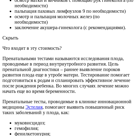
осмотр матки и яичников с помощью рук гинеколога (по
необходимости)
пальпация паховых лимфоузлов 9 по необходимости)
осмотр и пальпация молочных желез (по
необходимости)
заключение акушера-гинеколога (с рекомендациями).
Скрыть
Что входит в эту стоимость?
Пренатальными тестами называются исследования плода,
проводимые в период внутриутробного развития. Цель
пренатальной диагностики – раннее выявление пороков
развития плода еще в утробе матери. Тестирование помогает
подготовиться к родам и спланировать эффективное лечение
после рождения ребенка. Во многих случаях лечение можно
начать еще во время беременности.
Пренатальные тесты, проводимые в клинике инновационной
медицины
Эстелия
, помогают выявить повышенный риск
таких заболеваний у плода, как:
муковисцидоз;
гемофилия;
фенилкетонурия;