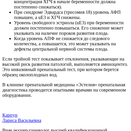
концентрация ХГЧ в начале беременности должна
постепенно снижаться).
При синдроме Эдвардса (трисомия 18) уровень АФП
повышен, а uE3 и ХГЧ снижены.
Уровень свободного эстриола (uE3) при беременности
должен постепенно повышаться. Его снижение может
указывать на наличие пороков развития плода.
Когда уровень АПФ не снижается до следового
количества, а повышается, это может указывать на
дефекты центральной нервной системы плода.
Если тройной тест показывает отклонения, указывающие на
высокий риск развития патологий, выполняется амниоцентез.
Это инвазивный пренатальный тест, при котором берется
образец околоплодных вод.
В клинике пренатальной медицины «Эстелия» пренатальная
диагностика проводится опытными врачами на современном
оборудовании.
Карпун
Лариса Васильевна
Врач акушер-гинеколог высшей квалификационной