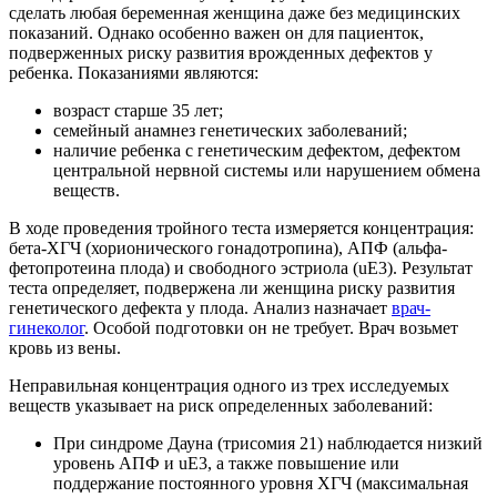
сделать любая беременная женщина даже без медицинских
показаний. Однако особенно важен он для пациенток,
подверженных риску развития врожденных дефектов у
ребенка. Показаниями являются:
возраст старше 35 лет;
семейный анамнез генетических заболеваний;
наличие ребенка с генетическим дефектом, дефектом
центральной нервной системы или нарушением обмена
веществ.
В ходе проведения тройного теста измеряется концентрация:
бета-ХГЧ (хорионического гонадотропина), АПФ (альфа-
фетопротеина плода) и свободного эстриола (uE3). Результат
теста определяет, подвержена ли женщина риску развития
генетического дефекта у плода. Анализ назначает
врач-
гинеколог
. Особой подготовки он не требует. Врач возьмет
кровь из вены.
Неправильная концентрация одного из трех исследуемых
веществ указывает на риск определенных заболеваний:
При синдроме Дауна (трисомия 21) наблюдается низкий
уровень АПФ и uE3, а также повышение или
поддержание постоянного уровня ХГЧ (максимальная